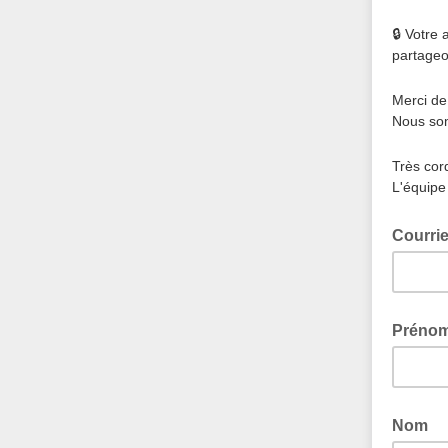
🔒 Votre 
partageo
Merci de 
Nous som
Très cor
L'équipe
Courri
Préno
Nom