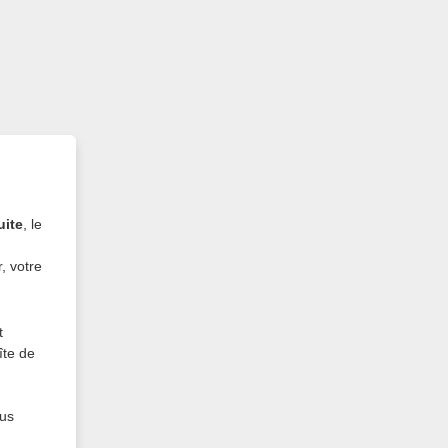
uite
, le
, votre
t
îte de
us