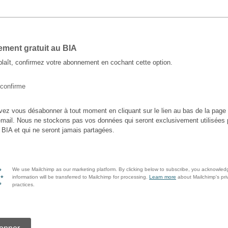
ment gratuit au BIA
 plaît, confirmez votre abonnement en cochant cette option.
 confirme
ez vous désabonner à tout moment en cliquant sur le lien au bas de la page
mail. Nous ne stockons pas vos données qui seront exclusivement utilisées 
u BIA et qui ne seront jamais partagées.
We use Mailchimp as our marketing platform. By clicking below to subscribe, you acknowled
information will be transferred to Mailchimp for processing.
Learn more
about Mailchimp's pri
practices.