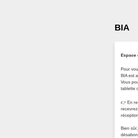
BIA
Espace 
Pour vou
BIA est 
Vous pou
tablette 
👉 En rem
recevrez
réceptio
Bien sûr,
désabonn